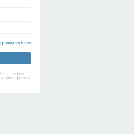
e pamiętam hasła
ykop.pl w jego
 w całości, prosimy