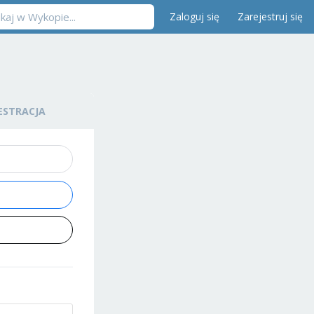
Zaloguj się
Zarejestruj się
ESTRACJA