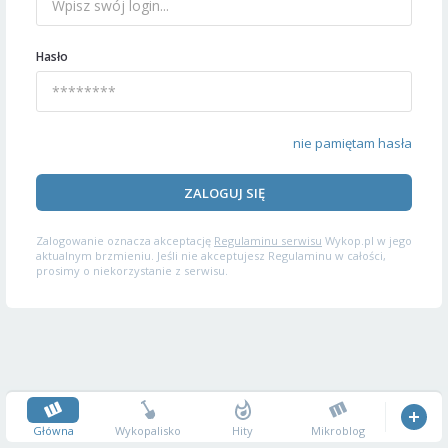
Hasło
nie pamiętam hasła
ZALOGUJ SIĘ
Zalogowanie oznacza akceptację
Regulaminu serwisu
Wykop.pl w jego
aktualnym brzmieniu. Jeśli nie akceptujesz Regulaminu w całości,
prosimy o niekorzystanie z serwisu.
Główna
Wykopalisko
Hity
Mikroblog