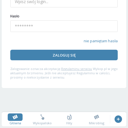
Hasło
nie pamiętam hasła
ZALOGUJ SIĘ
Zalogowanie oznacza akceptację
Regulaminu serwisu
Wykop.pl w jego
aktualnym brzmieniu. Jeśli nie akceptujesz Regulaminu w całości,
prosimy o niekorzystanie z serwisu.
Główna
Wykopalisko
Hity
Mikroblog