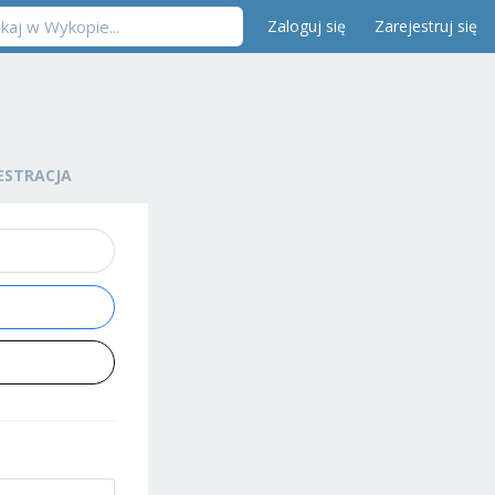
Zaloguj się
Zarejestruj się
ESTRACJA