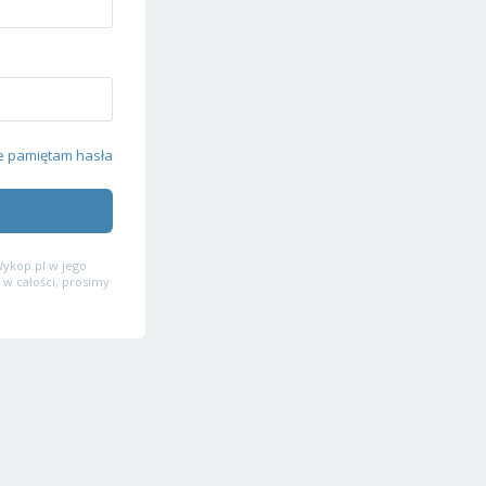
e pamiętam hasła
ykop.pl w jego
 w całości, prosimy