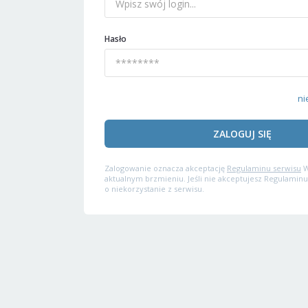
Hasło
ni
ZALOGUJ SIĘ
Zalogowanie oznacza akceptację
Regulaminu serwisu
W
aktualnym brzmieniu. Jeśli nie akceptujesz Regulaminu
o niekorzystanie z serwisu.