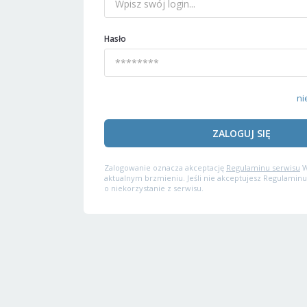
Hasło
ni
ZALOGUJ SIĘ
Zalogowanie oznacza akceptację
Regulaminu serwisu
W
aktualnym brzmieniu. Jeśli nie akceptujesz Regulaminu
o niekorzystanie z serwisu.