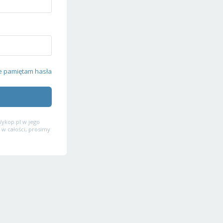
e pamiętam hasła
ykop.pl w jego
 w całości, prosimy