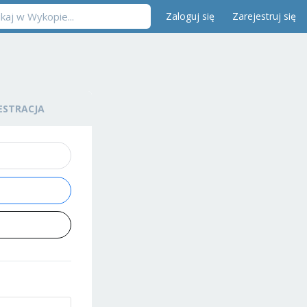
Zaloguj się
Zarejestruj się
ESTRACJA