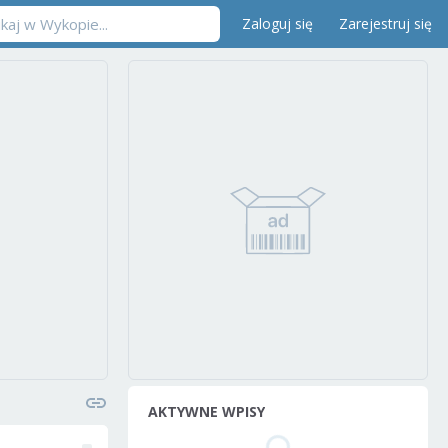
Zaloguj się
Zarejestruj się
AKTYWNE WPISY