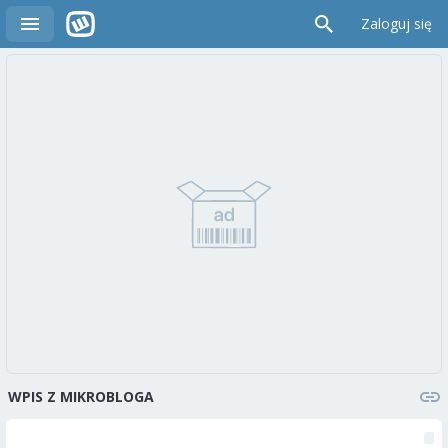
Zaloguj się
WPIS Z MIKROBLOGA