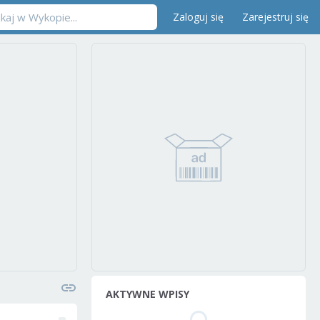
Zaloguj się
Zarejestruj się
AKTYWNE WPISY