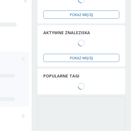
POKAŻ WIĘCEJ
AKTYWNE ZNALEZISKA
POKAŻ WIĘCEJ
POPULARNE TAGI