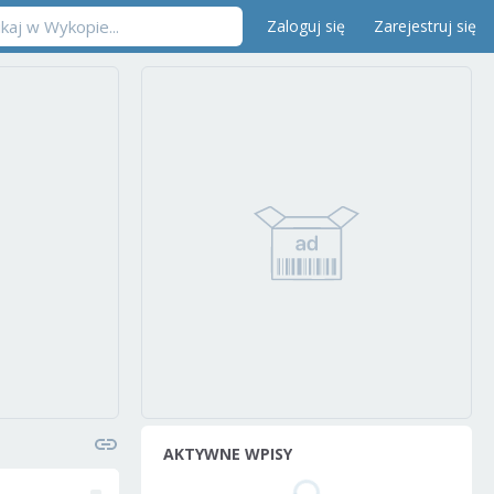
Zaloguj się
Zarejestruj się
AKTYWNE WPISY