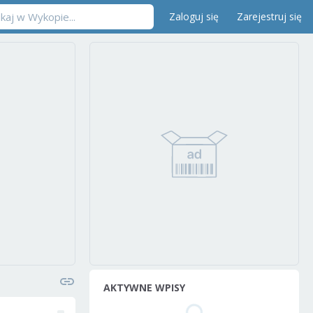
Zaloguj się
Zarejestruj się
AKTYWNE WPISY