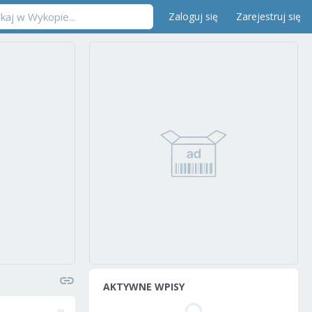
Zaloguj się
Zarejestruj się
AKTYWNE WPISY