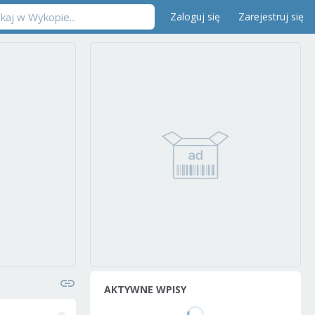
Zaloguj się
Zarejestruj się
AKTYWNE WPISY