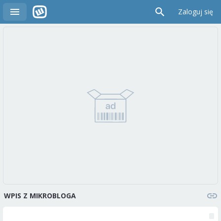
Zaloguj się
WPIS Z MIKROBLOGA