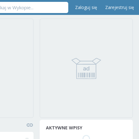
Zaloguj się
Zarejestruj się
AKTYWNE WPISY