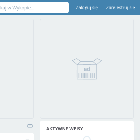
Zaloguj się
Zarejestruj się
AKTYWNE WPISY