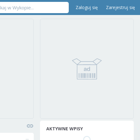
Zaloguj się
Zarejestruj się
AKTYWNE WPISY