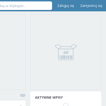
Zaloguj się
Zarejestruj się
AKTYWNE WPISY