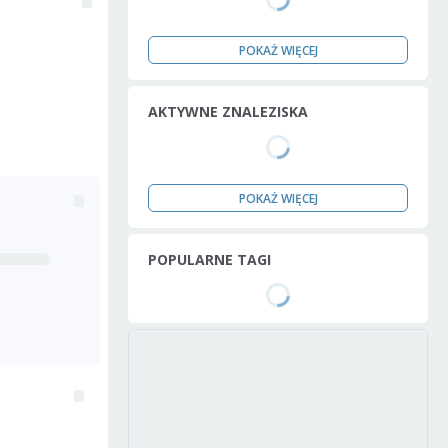
POKAŻ WIĘCEJ
AKTYWNE ZNALEZISKA
POKAŻ WIĘCEJ
POPULARNE TAGI