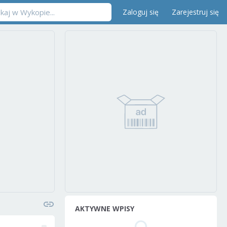
Zaloguj się
Zarejestruj się
AKTYWNE WPISY