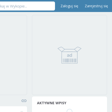
Zaloguj się
Zarejestruj się
AKTYWNE WPISY