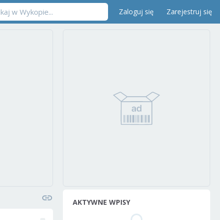
Zaloguj się
Zarejestruj się
AKTYWNE WPISY