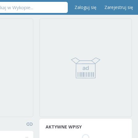
Zaloguj się
Zarejestruj się
AKTYWNE WPISY