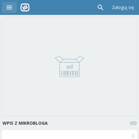
Zaloguj się
WPIS Z MIKROBLOGA