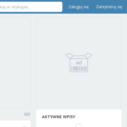
Zaloguj się
Zarejestruj się
AKTYWNE WPISY