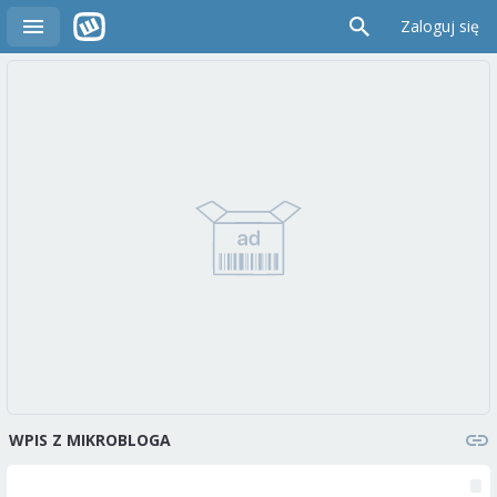
Zaloguj się
WPIS Z MIKROBLOGA