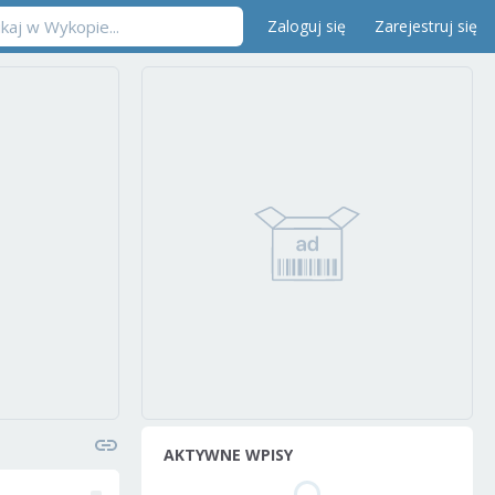
Zaloguj się
Zarejestruj się
AKTYWNE WPISY