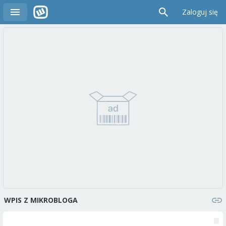
Zaloguj się
WPIS Z MIKROBLOGA