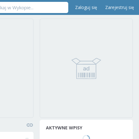
Zaloguj się
Zarejestruj się
AKTYWNE WPISY