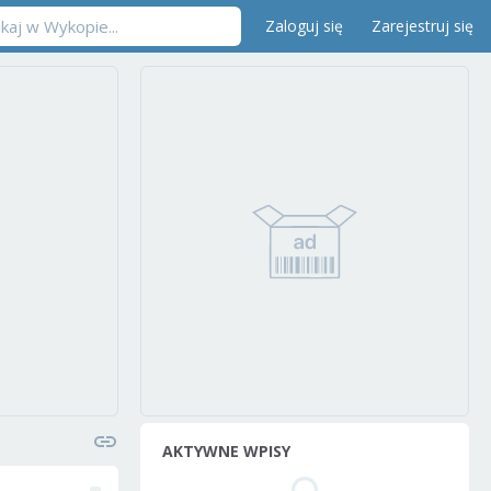
Zaloguj się
Zarejestruj się
AKTYWNE WPISY