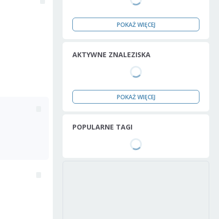
POKAŻ WIĘCEJ
AKTYWNE ZNALEZISKA
POKAŻ WIĘCEJ
POPULARNE TAGI