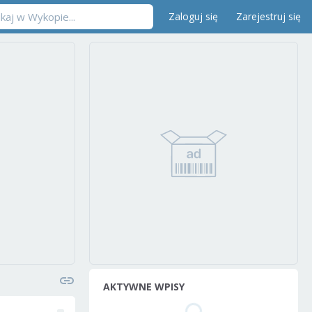
Zaloguj się
Zarejestruj się
AKTYWNE WPISY