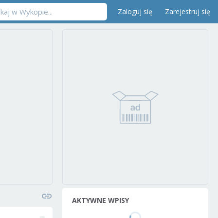
Zaloguj się
Zarejestruj się
AKTYWNE WPISY