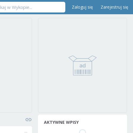
Zaloguj się
Zarejestruj się
AKTYWNE WPISY