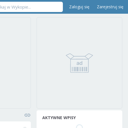
Zaloguj się
Zarejestruj się
AKTYWNE WPISY