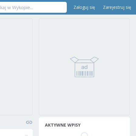
Zaloguj się
Zarejestruj się
AKTYWNE WPISY