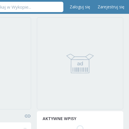
Zaloguj się
Zarejestruj się
AKTYWNE WPISY