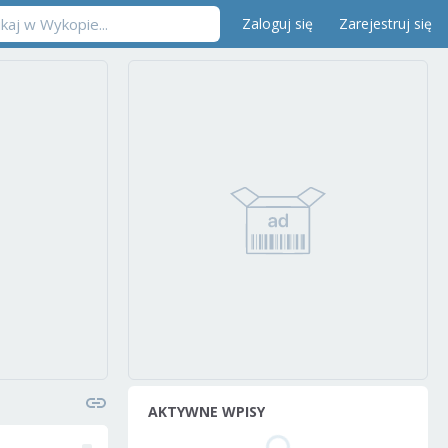
Zaloguj się
Zarejestruj się
AKTYWNE WPISY