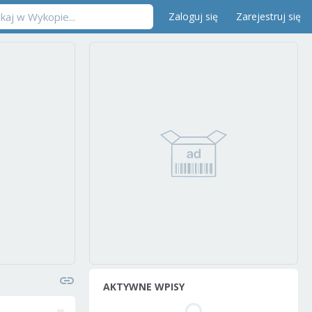
Zaloguj się
Zarejestruj się
AKTYWNE WPISY