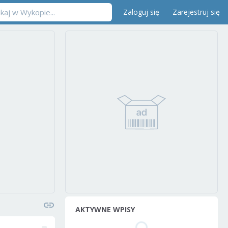
Zaloguj się
Zarejestruj się
AKTYWNE WPISY