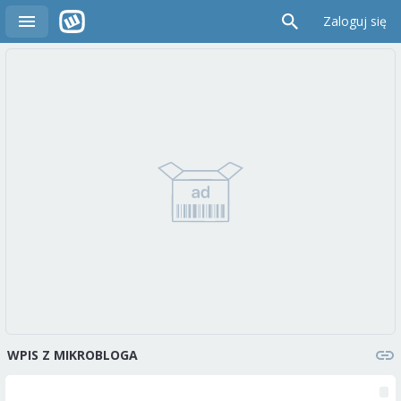
Zaloguj się
WPIS Z MIKROBLOGA