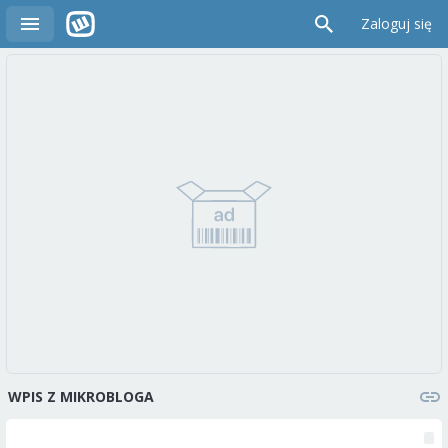
Zaloguj się
WPIS Z MIKROBLOGA