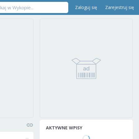
Zaloguj się
Zarejestruj się
AKTYWNE WPISY