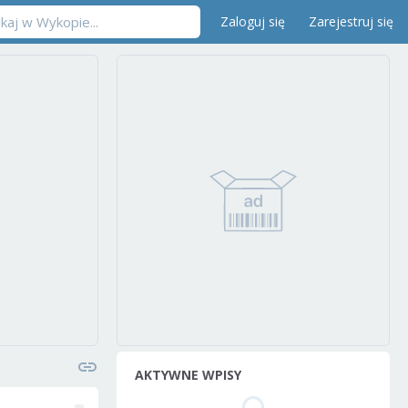
Zaloguj się
Zarejestruj się
AKTYWNE WPISY