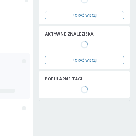
POKAŻ WIĘCEJ
AKTYWNE ZNALEZISKA
POKAŻ WIĘCEJ
POPULARNE TAGI