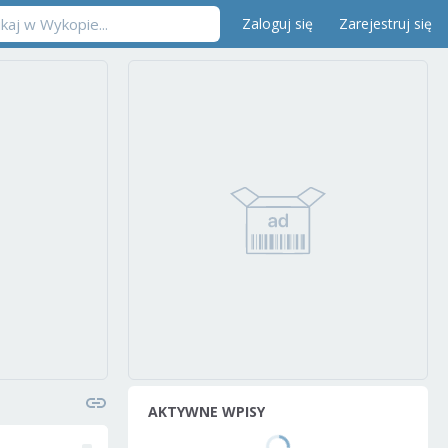
Zaloguj się
Zarejestruj się
AKTYWNE WPISY