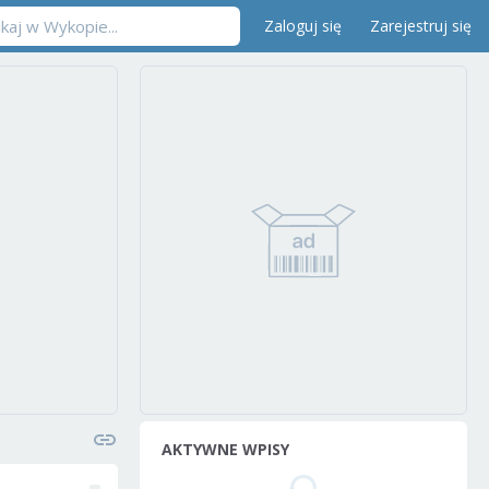
Zaloguj się
Zarejestruj się
AKTYWNE WPISY