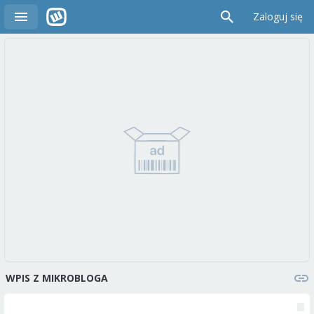
Zaloguj się
WPIS Z MIKROBLOGA