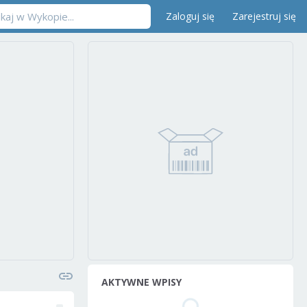
Zaloguj się
Zarejestruj się
AKTYWNE WPISY