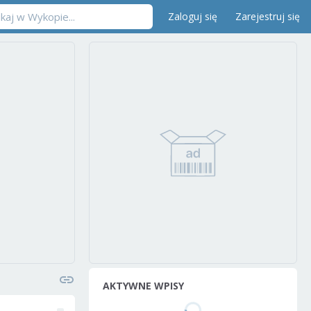
Zaloguj się
Zarejestruj się
AKTYWNE WPISY