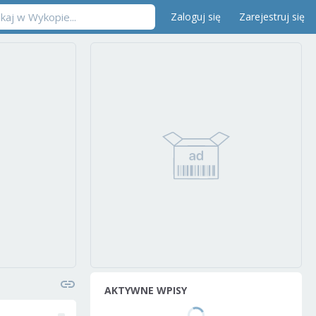
Zaloguj się
Zarejestruj się
AKTYWNE WPISY