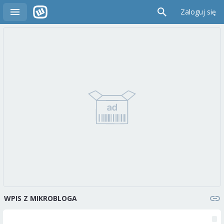
Zaloguj się
WPIS Z MIKROBLOGA