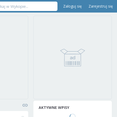
Zaloguj się
Zarejestruj się
AKTYWNE WPISY