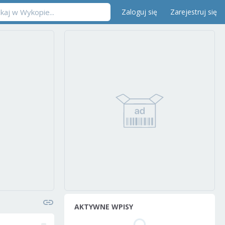
Zaloguj się
Zarejestruj się
AKTYWNE WPISY